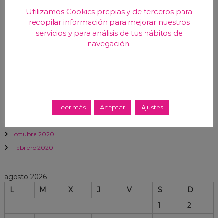
Utilizamos Cookies propias y de terceros para
enero 2025
recopilar información para mejorar nuestros
junio 2024
servicios y para análisis de tus hábitos de
abril 2024
navegación.
marzo 2024
noviembre 2023
mayo 2023
abril 2023
Leer más
Aceptar
Ajustes
diciembre 2022
diciembre 2020
octubre 2020
febrero 2020
agosto 2026
L
M
X
J
V
S
D
1
2