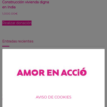
Construcción vivienda digna
en India
1,000.00
€
Realizar donación
Entradas recientes
FESTIVAL SOLIDARIO DE LA SALUD
MEMORIA DE ACTIVIDADES 2024
GALA LÍRICA
YA TENEMOS BIZUM
CENA SOLIDARIA AMOR EN ACCIÓ
Archivos
AVISO DE COOKIES
mayo 2025