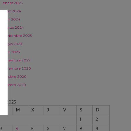
enero 2025
junio 2024
abril 2024
marzo 2024
noviembre 2023
mayo 2023
abril 2023
diciembre 2022
diciembre 2020
octubre 2020
febrero 2020
bril 2023
L
M
X
J
V
S
D
1
2
3
4
5
6
7
8
9