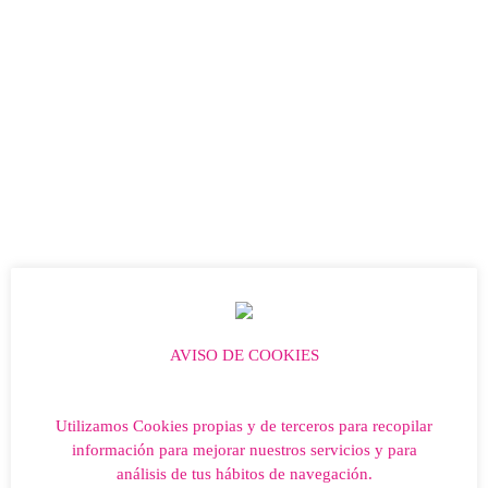
Podéis acceder al documento oficial de la asamblea desde el siguiente
enlace:
Convocatorio
Asamblea General Noviembre 2020
Entradas recientes
FESTIVAL SOLIDARIO DE LA SALUD
MEMORIA DE ACTIVIDADES 2024
GALA LÍRICA
YA TENEMOS BIZUM
CENA SOLIDARIA AMOR EN ACCIÓ
AVISO DE COOKIES
Archivos
Utilizamos Cookies propias y de terceros para recopilar
mayo 2025
información para mejorar nuestros servicios y para
análisis de tus hábitos de navegación.
enero 2025