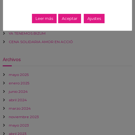
FESTIVAL SOLIDARIO DE LA SALUD
MEMORIA DE ACTIVIDADES 2024
Leer más
Aceptar
Ajustes
GALA LÍRICA
YA TENEMOS BIZUM
CENA SOLIDARIA AMOR EN ACCIÓ
Archivos
mayo 2025
enero 2025
junio 2024
abril 2024
marzo 2024
noviembre 2023
mayo 2023
abril 2023