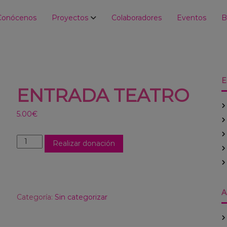
Conócenos
Proyectos
Colaboradores
Eventos
B
E
ENTRADA TEATRO
5.00
€
Realizar donación
A
Categoría:
Sin categorizar