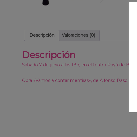
Descripción
Valoraciones (0)
Descripción
Sábado 7 de junio a las 18h, en el teatro Payà de Burr
Obra «Vamos a contar mentiras», de Alfonso Paso