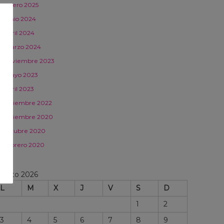
enero 2025
junio 2024
abril 2024
marzo 2024
noviembre 2023
mayo 2023
abril 2023
diciembre 2022
diciembre 2020
octubre 2020
febrero 2020
gosto 2026
L
M
X
J
V
S
D
1
2
3
4
5
6
7
8
9